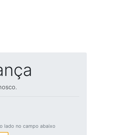
ança
nosco.
ao lado no campo abaixo