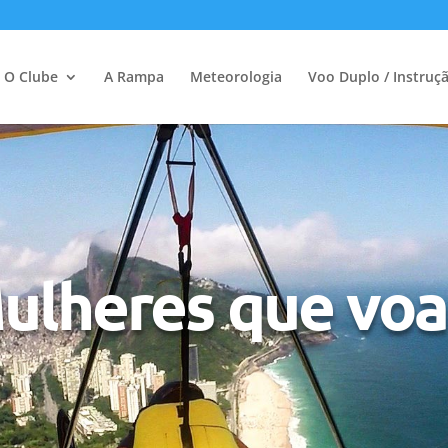
O Clube
A Rampa
Meteorologia
Voo Duplo / Instruç
ulheres que vo