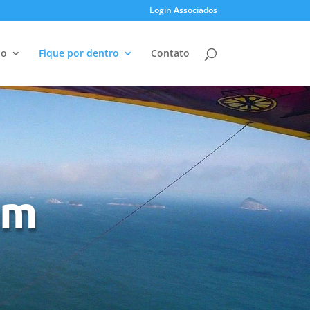
Login Associados
ão
Fique por dentro
Contato
am