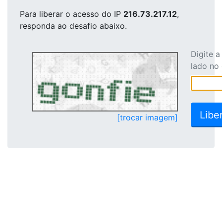
Para liberar o acesso
do IP
216.73.217.12
,
responda ao desafio abaixo.
Digite 
lado no
[trocar imagem]