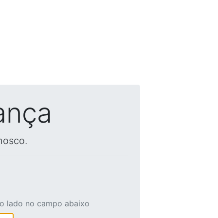
ança
nosco.
ao lado no campo abaixo