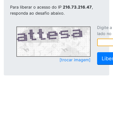
Para liberar o acesso
do IP
216.73.216.47
,
responda ao desafio abaixo.
Digite 
lado no
[trocar imagem]