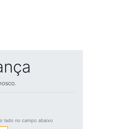
ança
nosco.
ao lado no campo abaixo