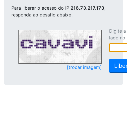
Para liberar o acesso
do IP
216.73.217.173
,
responda ao desafio abaixo.
Digite 
lado no
[trocar imagem]