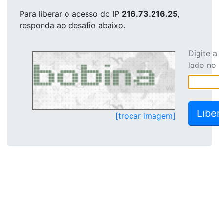
Para liberar o acesso
do IP
216.73.216.25
,
responda ao desafio abaixo.
Digite 
lado no
[trocar imagem]